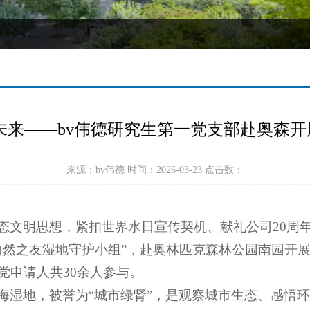
未来——bv伟德研究生第一党支部赴奥森
来源：bv伟德 时间：2026-03-23 点击数：
文明思想，紧扣世界水日宣传契机、献礼公司20周年院
自然之友湿地守护小组”，赴奥林匹克森林公园南园开
党申请人共30余人参与。
海湿地，被誉为“城市绿肾”，是观察城市生态、感悟环