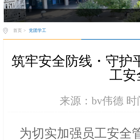
首页
>
党团学工
筑牢安全防线・守护平
工安
来源：bv伟德 时间
为切实加强员工安全