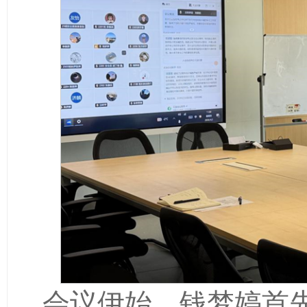
会议伊始，钱梦婷首